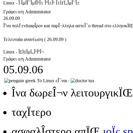
Linux - Î ÎµÏÎ¯ÎµÏÎ³Î± ÎºÎ±Î¹ Î±ÏƒÏ„ÎµÎ¯Î±
Γράφει ο/η Administrator
26.09.09
Îˆνα πολÏ ενδιαφÎ­ρον και παρÎ¬λληλα αστεÎ¯ο thread στο ελληνικÏ
Τελευταία ανανέωση ( 26.09.09 )
Linux - Î£Ï‡ÎµÏ„Î¹ÎºÎ¬
Γράφει ο/η Administrator
05.09.06
Το Linux εÎ¯ναι :
Î­να δωρεÎ¬ν λειτουργικÏŒ
ταχÏτερο
ασφαλÎ­στερο απÏŒ
ιοÏς 