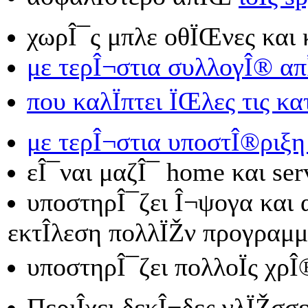
χωρÎ¯ς μπλε οθÏŒνες και
με τερÎ¬στια συλλογÎ® α
που καλÏπτει ÏŒλες τις κα
με τερÎ¬στια υποστÎ®ριξη
εÎ¯ναι μαζÎ¯ home και se
υποστηρÎ¯ζει Î¬ψογα και
εκτÎ­λεση πολλÏŽν προγραμ
υποστηρÎ¯ζει πολλοÏς χρ
ΠεριÎ­χει δεκÎ¬δες γλÏŽσσε