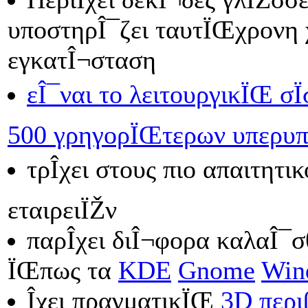
υποστηρÎ¯ζει ταυτÏŒχρονη 
εγκατÎ¬σταση
εÎ¯ναι το λειτουργικÏŒ σÏ
500 γρηγορÏŒτερων υπερυπ
τρÎ­χει στους πιο απαιτητικ
εταιρειÏŽν
παρÎ­χει διÎ¬φορα καλαÎ¯
ÏŒπως τα
KDE
Gnome
Win
Î­χει πραγματικÏŒ
3D περι