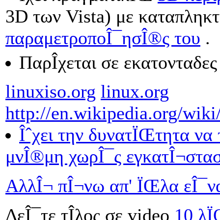
3D των Vista) με καταπληκτ
παραμετροποÎ¯ησÎ®ς του
.
ΠαρÎ­χεται σε εκατονταδες
linuxiso.org
linux.org
http://en.wikipedia.org/wik
Îˆχει την δυνατÏŒτητα να 
μνÎ®μη χωρÎ¯ς εγκατÎ¬στα
ΑλλÎ¬ πÎ¬νω απ' ÏŒλα εÎ¯να
ΔεÎ¯τε τÎ­λος σε video
10 λÏ