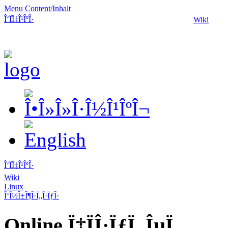
Menu
Content/Inhalt
Î‘ÏÏ‡Î¹ÎºÎ·
Wiki
Î‘ÏÏ‡Î¹ÎºÎ·
Wiki
Linux
Î‘Î½Î±Î¶Î·Ï„Î·ÏƒÎ·
Online Ï‡ÏÎ·ÏƒÏ„ÎµÏ‚