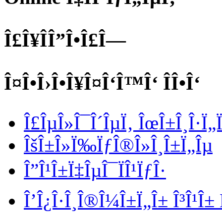
Î£Î¥ÎÎ”Î•Î£Î—
Î¤Î•Î›Î•Î¥Î¤Î‘Î™Î‘ ÎÎ•Î‘
Î£ÎµÎ»Î¯Î´ÎµÏ‚ ÎœÎ±Î¸Î·Ï
ÎšÎ±Î»Ï‰ÏƒÎ®Î»Î¸Î±Ï„Îµ
Î”Î¹Î±Ï‡ÎµÎ¯ÏÎ¹ÏƒÎ·
Î’Î¿Î·Î¸Î®Î¼Î±Ï„Î± Î³Î¹Î±