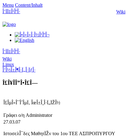
Menu
Content/Inhalt
Î‘ÏÏ‡Î¹ÎºÎ·
Wiki
Î‘ÏÏ‡Î¹ÎºÎ·
Wiki
Linux
Î‘Î½Î±Î¶Î·Ï„Î·ÏƒÎ·
Î£Î¥ÎÎ”Î•Î£Î—
Î£ÎµÎ»Î¯Î´ÎµÏ‚ ÎœÎ±Î¸Î·Ï„ÏŽÎ½
Γράφει ο/η Administrator
27.03.07
ΙστοσελÎ¯δες ΜαθητÏŽν του 1ου ΤΕΕ ΑΣΠΡΟΠΥΡΓΟΥ